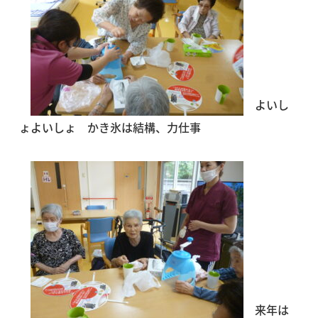
よいし
ょよいしょ かき氷は結構、力仕事
来年は