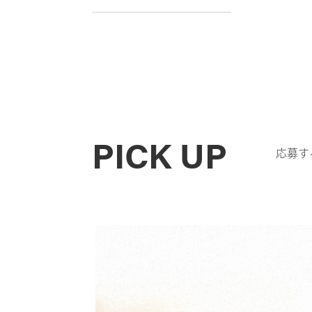
PICK UP
応募す