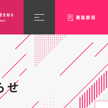
度を知る
stem
らせ