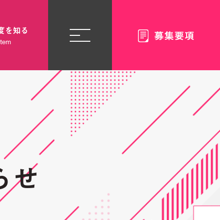
度を知る
stem
らせ