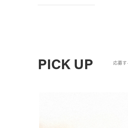
PICK UP
応募す