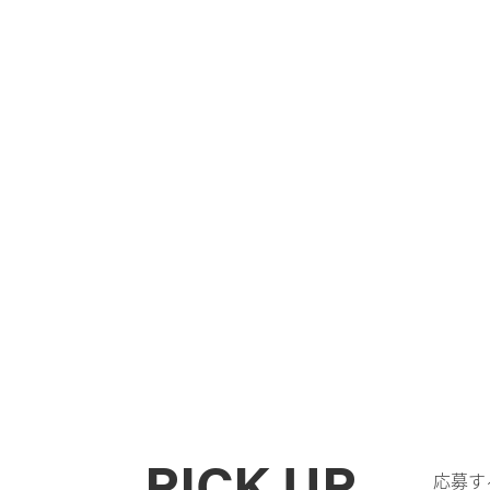
PICK UP
応募す