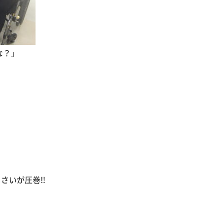
な？」
さいが圧巻‼