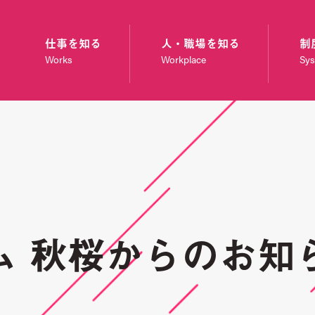
仕事を知る
人・職場を知る
制
Works
Workplace
Sy
ム 秋桜からのお知