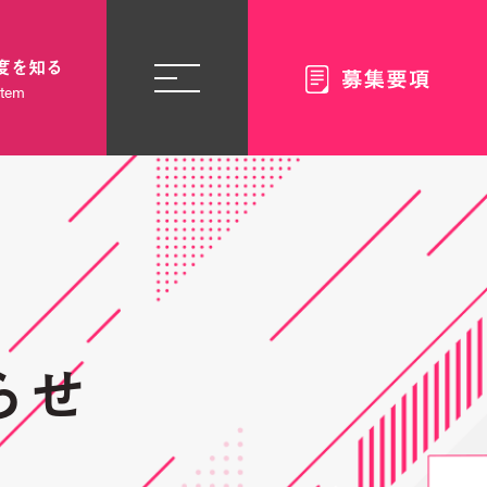
度を知る
stem
らせ