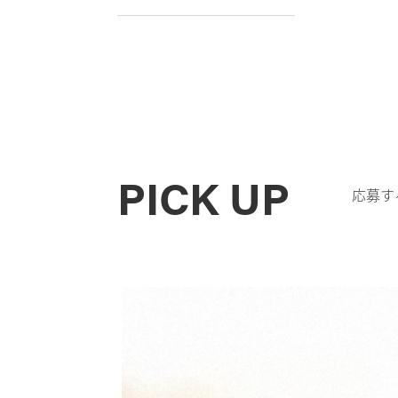
PICK UP
応募す