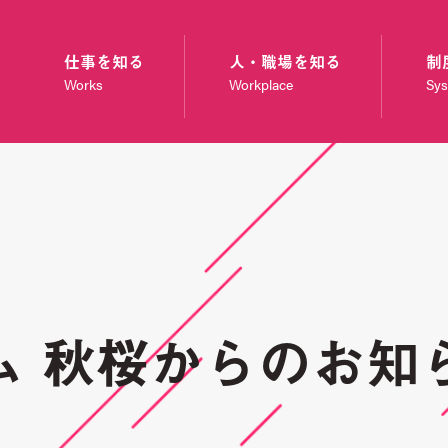
仕事を知る
人・職場を知る
制
Works
Workplace
Sy
ム 秋桜からのお知