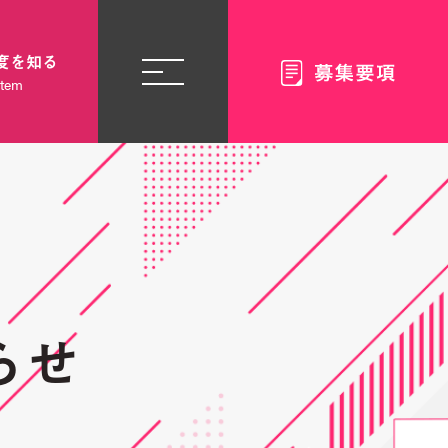
度を知る
stem
らせ