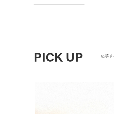
PICK UP
応募す